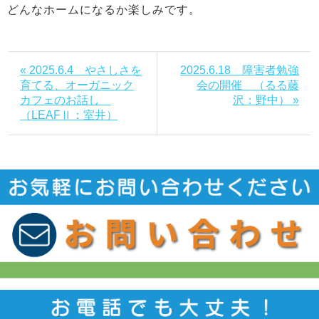
どんなホームになるか楽しみです。
« 2025.6.4 やさしさを
2025.6.18 障害者勉強
育てる、オーガニック
会の開催 （るる藤
カフェのお話し
沢：野中） »
（LEAFⅡ：室井）