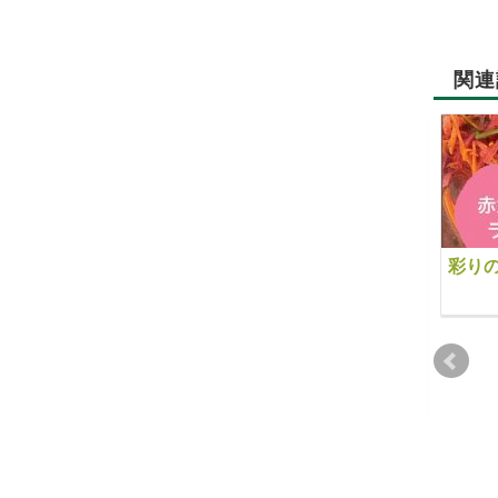
関連
《お知らせ：【6月22
《お知らせ：【2月21
彩り
日】第3回 未病を改善
日】2月度「未病を改
する「気功セミナー」
善する試食会」有機ワ
ウエストすっきり！お
イン白赤付き 参加費
腹の中もスッキリ！～
2,000円（税込）》
腸が活性化！気功的腸
2018-01-22
2019-10-30
マッサージ法～ 講師：
気のかたち 高橋 拡 参
加費2000円（税込）
（※有機珈琲、紅茶、