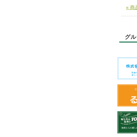
« 
グル