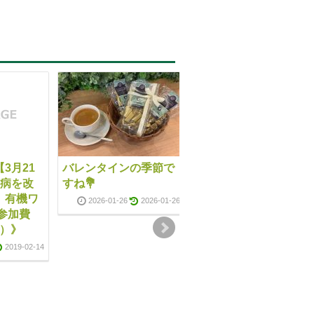
3月21
バレンタインの季節で
3月の季節メニュー
未病を改
すね💐
『ロコモコ』
」有機ワ
2026-01-26
2026-01-26
2017-02-23
2019-02-1
参加費
込）》
2019-02-14