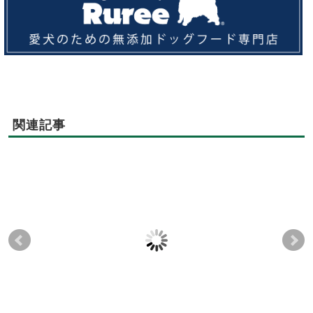
関連記事
9月19日(水)『未病を改
LEAFⅡ法人営業
季
善する試食会』を開催
ジ
2020-05-25
2020-09-02
しました！～秋野菜と
みやじ豚のジンジャー
ソテー～