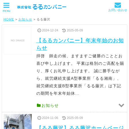
お問い合わせ
MENU
HOME
>
お知らせ
>
るる藤沢
2024-12-24
2025-05-09
【るるカンパニー】年末年始のお知
らせ
拝啓 師走の候、ますますご健勝のこととお
喜び申し上げます。 平素は格別のご高配を賜
り、厚くお礼申し上げます。 誠に勝手なが
ら、就労継続支援A型事業所「るる湘南」、
就労継続支援B型事業所「るる藤沢」は下記
の期間を年末年始休...
お知らせ
2024-11-06
2025-05-09
【るる藤沢】るる藤沢ホームページ