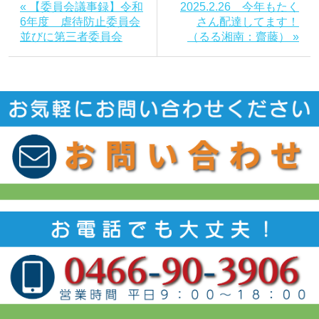
« 【委員会議事録】令和
2025.2.26 今年もたく
6年度 虐待防止委員会
さん配達してます！
並びに第三者委員会
（るる湘南：齋藤） »