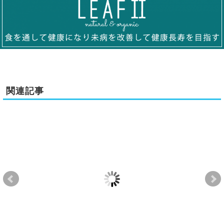
関連記事
【LEAFⅡ】防火防災
【LEAFⅡ】アビリン
【勉
訓練を実施いたしまし
ピック神奈川大会2025
年度
た
強会
2025-11-27
2025-10-16
2025-10-27