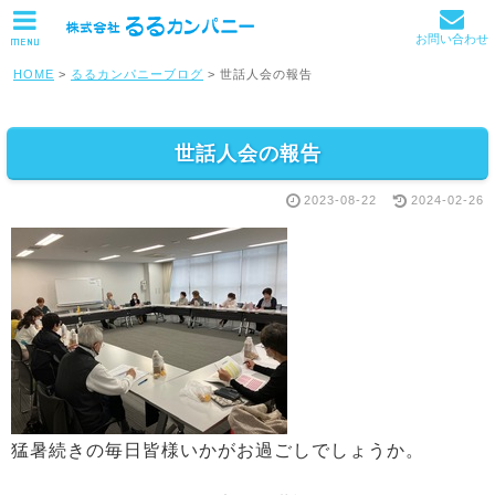
お問い合わせ
MENU
HOME
>
るるカンパニーブログ
>
世話人会の報告
世話人会の報告
2023-08-22
2024-02-26
猛暑続きの毎日皆様いかがお過ごしでしょうか。