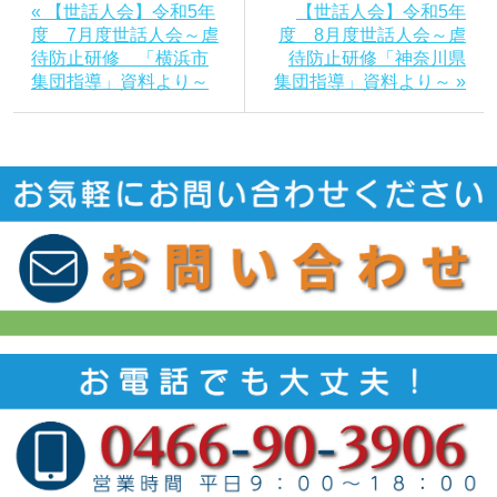
« 【世話人会】令和5年
【世話人会】令和5年
度 7月度世話人会～虐
度 8月度世話人会～虐
待防止研修 「横浜市
待防止研修「神奈川県
集団指導」資料より～
集団指導」資料より～ »