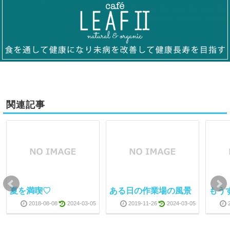
関連記事
夏を満喫♡
ある日の作業場の風景
もうす
2018-08-08
2024-03-05
2019-11-26
2024-03-05