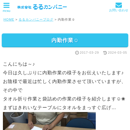
お問い合わせ
MENU
HOME
>
るるカンパニーブログ
>
内勤作業☺
内勤作業☺
2017-03-29
2024-03-05
こんにちは～♪
今日は久しぶりに内勤作業の様子をお伝えいたします♪
お陰様で最近は忙しく内勤作業させて頂いていますが、
その中で
タオル折り作業と袋詰めの作業の様子を紹介します☺❀
まずはきれいなテーブルにタオルをまっすぐ広げ…