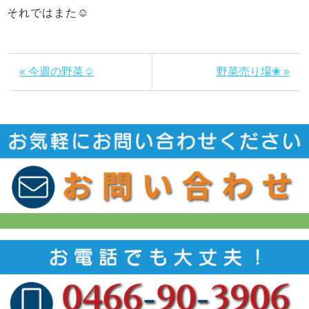
それではまた☺
« 今週の野菜☺
野菜売り場❀ »