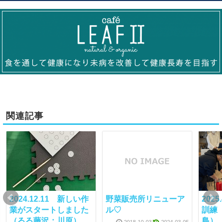
関連記事
2024.12.11 新しい作
野菜販売所リニューア
202
業がスタートしました
ル♡
訓練
（るる藤沢：川原）
島）
2018-10-03
2024-03-05