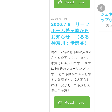
Read more
グループホーム見学の
グループホーム交流会
ジェ
2026-07-08
お誘い
ップ
2019-07-05
2024-03-05
2026.7.8 リーフ
2021-02-13
2024-03-05
2
ホーム茅ヶ崎から
お知らせ （るる
神奈川：伊瀬谷）
現在，2階のお部屋の入居者
さんを公募しております。
家賃は¥64,800です。 居室
は8畳分のフローリングで
夏を満喫♡
暑中お見舞い申し上げ
す。 とても静かで暮らしや
ます
2018-08-08
2024-03-05
すい環境です。 1人暮らし
2023-07-14
2024-03-05
には不安があっても少し支
援の手を添え...
Read more