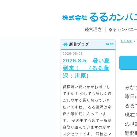
経営理念
るるカンパニ
HOME
>
新着ブログ
BLOG
2026-08-05
2026.8.5 暑い夏
到来！ （るる藤
沢：川原）
皆様暑い夏いかがお過ごし
みな
ですか？ 少しでも涼しく過
昨日
ごしやすく乗り切っていき
るる
たいですね。 るる藤沢は今
夏の繁忙期に入っていま
現在
す。 その中でも皆で一所懸
の世
命取り組んでいますのがマ
勤務
スクセットです。 耳栓とマ