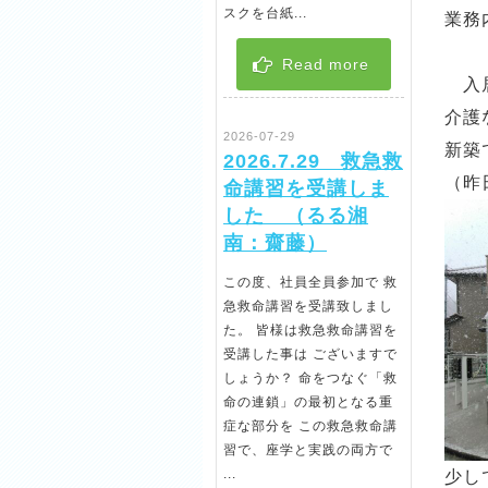
スクを台紙...
業務
Read more
入居
介護
2026-07-29
新築
2026.7.29 救急救
（昨
命講習を受講しま
した （るる湘
南：齋藤）
この度、社員全員参加で 救
急救命講習を受講致しまし
た。 皆様は救急救命講習を
受講した事は ございますで
しょうか？ 命をつなぐ「救
命の連鎖」の最初となる重
症な部分を この救急救命講
習で、座学と実践の両方で
...
少し