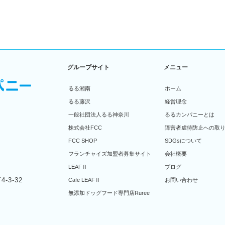
グループサイト
メニュー
るる湘南
ホーム
るる藤沢
経営理念
一般社団法人るる神奈川
るるカンパニーとは
株式会社FCC
障害者虐待防止への取
FCC SHOP
SDGsについて
フランチャイズ加盟者募集サイト
会社概要
LEAFⅡ
ブログ
-3-32
Cafe LEAFⅡ
お問い合わせ
無添加ドッグフード専門店Ruree