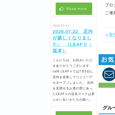
ブロ
Read more
ご連
2026-07-22
2026.07.22 店内
« 
が新しくなりまし
た♪ （LEAFⅡ：
坂本）
こんにちは、お読みいただ
きありがとうございます。
café LEAFⅡでは7月5日に
店内を改装してリニューア
ルオープンしました。 店内
を見渡せるお席の壁にあっ
たLEAFⅡの店名マークは柔
らかい丸いかたちの鏡へ。
...
グル