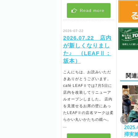
Read more
2026-07-22
2026.07.22 店内
が新しくなりまし
た♪ （LEAFⅡ：
坂本）
こんにちは、お読みいただ
関連
きありがとうございます。
café LEAFⅡでは7月5日に
店内を改装してリニューア
ルオープンしました。 店内
を見渡せるお席の壁にあっ
たLEAFⅡの店名マークは柔
らかい丸いかたちの鏡へ。
...
代表より新年のご挨拶
代表より新年のご挨拶
2025
掃実
2018-01-01
2024-03-05
2017-01-01
2024-03-05