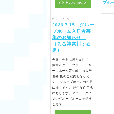
プホ
Read more
2026-07-15
2026.7.15 グルー
プホーム入居者募
集のお知らせ
（るる神奈川：石
2026.7.29 救急救命講
代表より新年のご挨拶
黒）
習を受講しました
2018-01-01
2024-03-05
（るる湘南：齋藤）
今回も先週に続きまして、
障害者グループホーム「リ
2026-07-29
ーフホーム茅ケ崎」の入居
者募 集のご案内となりま
す。 グループホームの形態
は様々です。 静かな住宅地
にあります、アパートタイ
プのグループホームを是非
ご見学...