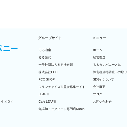
グループサイト
メニュー
るる湘南
ホーム
るる藤沢
経営理念
一般社団法人るる神奈川
るるカンパニーとは
株式会社FCC
障害者虐待防止への取
FCC SHOP
SDGsについて
フランチャイズ加盟者募集サイト
会社概要
LEAFⅡ
ブログ
-3-32
Cafe LEAFⅡ
お問い合わせ
無添加ドッグフード専門店Ruree