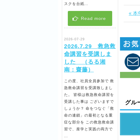
スクを台紙...
« 
Read more
2026-07-29
2026.7.29 救急救
命講習を受講しま
した （るる湘
南：齋藤）
この度、社員全員参加で 救
急救命講習を受講致しまし
た。 皆様は救急救命講習を
グル
受講した事は ございますで
しょうか？ 命をつなぐ「救
命の連鎖」の最初となる重
症な部分を この救急救命講
習で、座学と実践の両方で
...