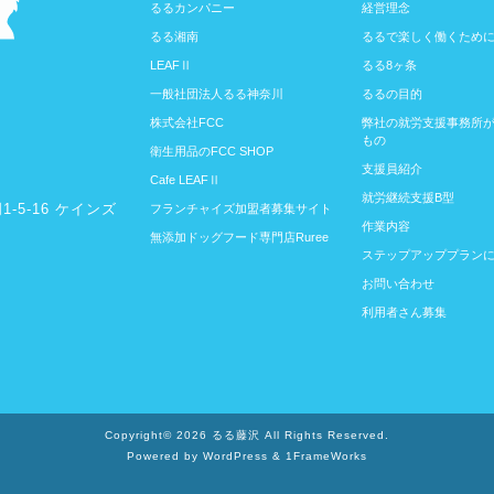
るるカンパニー
経営理念
るる湘南
るるで楽しく働くため
LEAFⅡ
るる8ヶ条
一般社団法人るる神奈川
るるの目的
株式会社FCC
弊社の就労支援事務所
もの
衛生用品のFCC SHOP
支援員紹介
Cafe LEAFⅡ
就労継続支援B型
-5-16 ケインズ
フランチャイズ加盟者募集サイト
作業内容
無添加ドッグフード専門店Ruree
ステップアッププラン
お問い合わせ
利用者さん募集
Copyright© 2026 るる藤沢 All Rights Reserved.
Powered by WordPress & 1FrameWorks