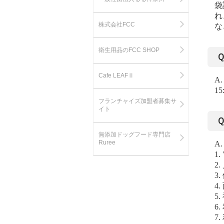
袋
れ
株式会社FCC
な
衛生用品のFCC SHOP
Cafe LEAFⅡ
A
1
フランチャイズ加盟者募集サ
イト
無添加ドッグフード専門店
Ruree
A
1
2
3
4
5
6
7