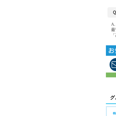
A
最
「
グ