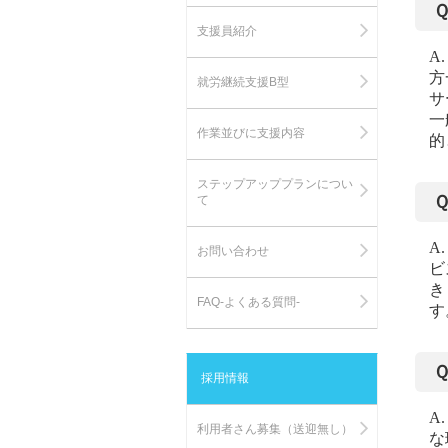
支援員紹介
A
方
就労継続支援B型
サ
一
作業並びに支援内容
的
ステップアッププランについ
て
A
お問い合わせ
ビ
き
FAQ-よくある質問-
す
採用情報
A
利用者さん募集（送迎無し）
な