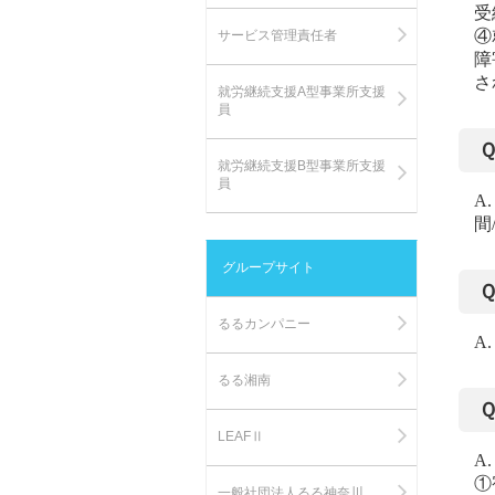
受
④
サービス管理責任者
障
さ
就労継続支援A型事業所支援
員
就労継続支援B型事業所支援
員
A
間
グループサイト
るるカンパニー
A
るる湘南
LEAFⅡ
A
①
一般社団法人るる神奈川