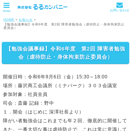
お問い合わせ
MENU
HOME
>
お知らせ
>
【勉強会議事録】令和6年度 第2回 障害者勉強会（虐待防止・身体拘束防止
委員会）
【勉強会議事録】令和6年度 第2回 障害者勉強
会（虐待防止・身体拘束防止委員会）
開催日時：令和6年9月6日（金）15:30～18:00
場所：藤沢商工会議所（ミナパーク）３０３会議室
参加対象：社員全員
司会：斎藤 記録：野中
１．開会（はじめに 深澤社長より）
障がい者勉強会はこれまでも年２回、徹底的に開催して
きた。一番大切な事は虐待防止で、これは常に意識して