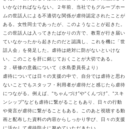
いかなければならない。２年前、当社でもグループホー
ムの世話人による不適切な関係が虐待認定されたことが
ある。女性同士であったが、このようなことが起きた。
この世話人は入ってきたばかりの方で、教育が行き届い
ていなかったから起きたのだと認識し、これを機に「世
話人会」を発足した。虐待は絶対に防がないといけな
い。このことを肝に銘じておくことが大切である。
２．研修の意義について（水島委員長より）
虐待については日々の支援の中で、自分では虐待と思わ
ないことでもスタッフ・利用者が虐待だと感じたら虐待
につながる。例えば、“ちゃんづけ”や“くんづけ”、“スキ
ンシップ”なども虐待に繋がることもあり、日々の行動
や発言が虐待に繋がることもある。このあと視聴する動
画と配布した資料の内容からしっかり学び、日々の支援
に活かして虐待防止に努めていただきたい。