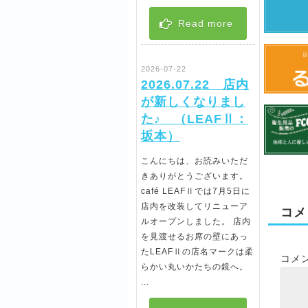
Read more
2026-07-22
2026.07.22 店内
が新しくなりまし
た♪ （LEAFⅡ：
坂本）
こんにちは、お読みいただ
きありがとうございます。
café LEAFⅡでは7月5日に
店内を改装してリニューア
コメ
ルオープンしました。 店内
を見渡せるお席の壁にあっ
たLEAFⅡの店名マークは柔
コメ
らかい丸いかたちの鏡へ。
...