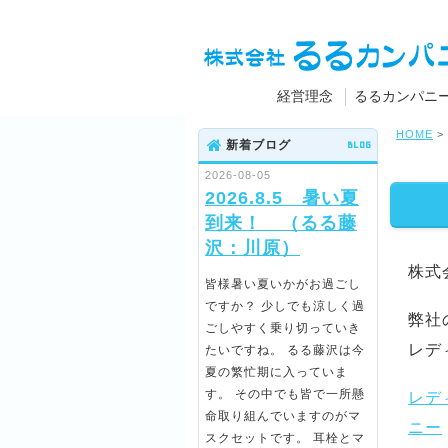
経営理念
るるカンパニ
HOME
>
新着ブログ
BLOG
2026-08-05
2026.8.5 暑い夏
到来！ （るる藤
沢：川原）
株式
皆様暑い夏いかがお過ごし
ですか？ 少しでも涼しく過
弊社
ごしやすく乗り切っていき
レデ
たいですね。 るる藤沢は今
夏の繁忙期に入っていま
す。 その中でも皆で一所懸
レデ
命取り組んでいますのがマ
ニー
スクセットです。 耳栓とマ