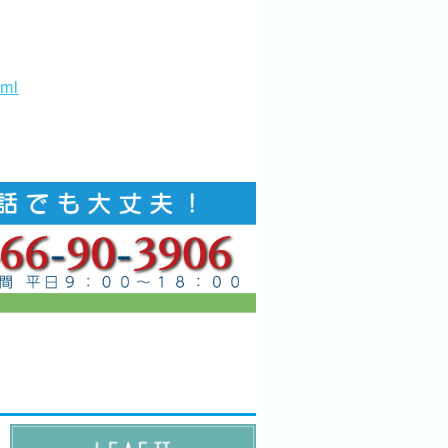
tml
。