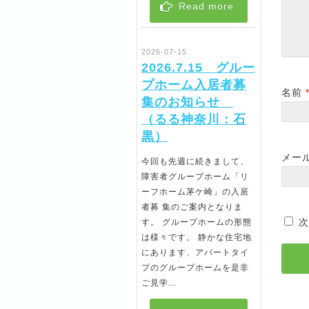
Read more
2026-07-15
2026.7.15 グルー
プホーム入居者募
名前
集のお知らせ
（るる神奈川：石
黒）
メー
今回も先週に続きまして、
障害者グループホーム「リ
ーフホーム茅ケ崎」の入居
者募 集のご案内となりま
次
す。 グループホームの形態
は様々です。 静かな住宅地
にあります、アパートタイ
プのグループホームを是非
ご見学...