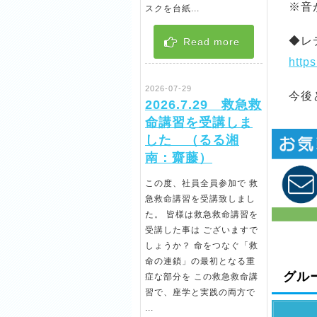
※音
スクを台紙...
◆レ
Read more
http
2026-07-29
今後
2026.7.29 救急救
命講習を受講しま
した （るる湘
南：齋藤）
この度、社員全員参加で 救
急救命講習を受講致しまし
た。 皆様は救急救命講習を
受講した事は ございますで
しょうか？ 命をつなぐ「救
命の連鎖」の最初となる重
グル
症な部分を この救急救命講
習で、座学と実践の両方で
...