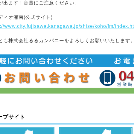
が出ます！音量にご注意ください。
ディオ湘南(公式サイト)
s://www.city.fujisawa.kanagawa.jp/shise/koho/fm/index.h
とも株式会社るるカンパニーをよろしくお願いいたします
ープサイト