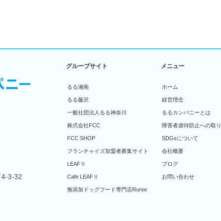
グループサイト
メニュー
るる湘南
ホーム
るる藤沢
経営理念
一般社団法人るる神奈川
るるカンパニーとは
株式会社FCC
障害者虐待防止への取
FCC SHOP
SDGsについて
フランチャイズ加盟者募集サイト
会社概要
LEAFⅡ
ブログ
-3-32
Cafe LEAFⅡ
お問い合わせ
無添加ドッグフード専門店Ruree