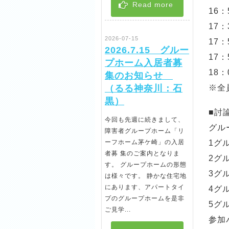
Read more
16
17
2026-07-15
17
2026.7.15 グルー
17
プホーム入居者募
18
集のお知らせ
（るる神奈川：石
※全
黒）
■討
今回も先週に続きまして、
グル
障害者グループホーム「リ
ーフホーム茅ケ崎」の入居
1グ
者募 集のご案内となりま
2グ
す。 グループホームの形態
3グ
は様々です。 静かな住宅地
にあります、アパートタイ
4グ
プのグループホームを是非
5グ
ご見学...
参加