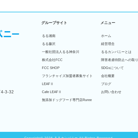
グループサイト
メニュー
るる湘南
ホーム
るる藤沢
経営理念
一般社団法人るる神奈川
るるカンパニーとは
株式会社FCC
障害者虐待防止への取
FCC SHOP
SDGsについて
フランチャイズ加盟者募集サイト
会社概要
LEAFⅡ
ブログ
-3-32
Cafe LEAFⅡ
お問い合わせ
無添加ドッグフード専門店Ruree
Copyright© 2026 るるカンパニー All Rights Reserved.