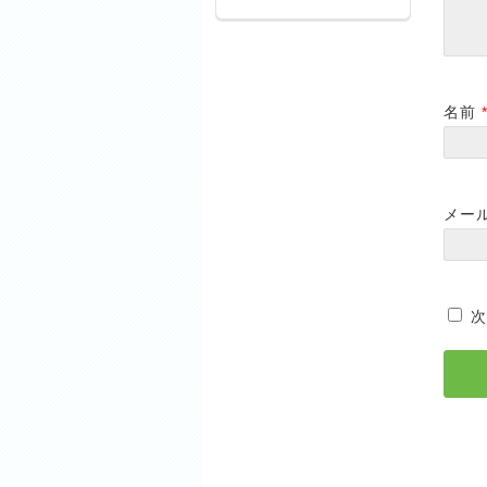
名前
メー
次