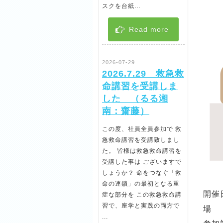
スクを台紙...
Read more
2026-07-29
2026.7.29 救急救
命講習を受講しま
した （るる湘
南：齋藤）
この度、社員全員参加で 救
急救命講習を受講致しまし
た。 皆様は救急救命講習を
受講した事は ございますで
しょうか？ 命をつなぐ「救
命の連鎖」の最初となる重
開催
症な部分を この救急救命講
習で、座学と実践の両方で
場 
...