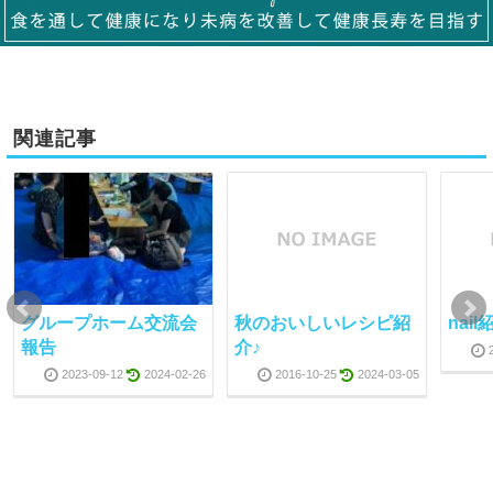
関連記事
グループホーム交流会
秋のおいしいレシピ紹
nail
報告
介♪
2023-09-12
2024-02-26
2016-10-25
2024-03-05