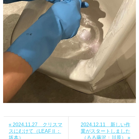
« 2024.11.27 クリスマ
2024.12.11 新しい作
スにむけて（LEAFⅡ：
業がスタートしました
坂本）
（るる藤沢：川原） »