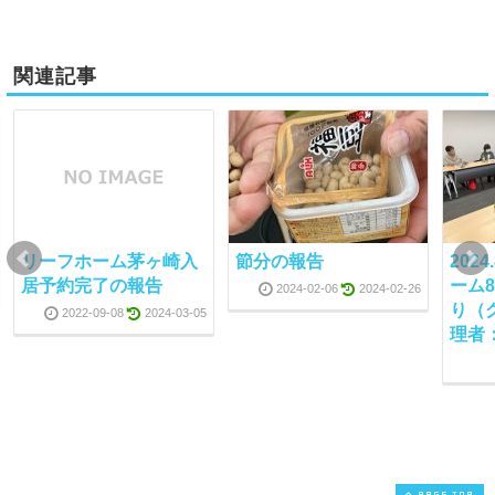
関連記事
リーフホーム茅ヶ崎入
節分の報告
202
居予約完了の報告
ーム
2024-02-06
2024-02-26
り（
2022-09-08
2024-03-05
理者
PAGE TOP