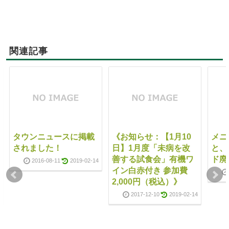
関連記事
タウンニュースに掲載
《お知らせ：【1月10
メニ
されました！
日】1月度「未病を改
と、
善する試食会」有機ワ
ド廃
2016-08-11
2019-02-14
イン白赤付き 参加費
2,000円（税込）》
2017-12-10
2019-02-14