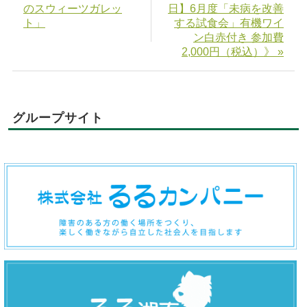
のスウィーツガレッ
日】6月度「未病を改善
ト」
する試食会」有機ワイ
ン白赤付き 参加費
2,000円（税込）》 »
グループサイト