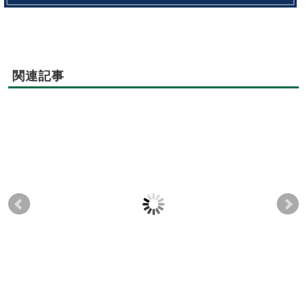
関連記事
【お客様の声】7月19
【お客様の声】4月11
【お
日 7月度「未病を改善
日月度「未病を改善す
日 
する試食会」～定番メ
る試食会」～春キャベ
す
ニュー：パンプレート
ツとみやじ豚のロール
菜
～
キャベツ～
2017-07-25
2018-04-12
2018-04-19