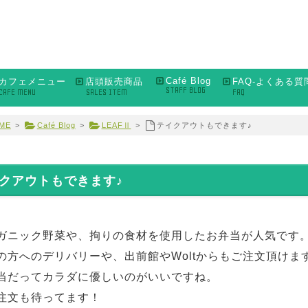
Café Blog
カフェメニュー
店頭販売商品
FAQ-よくある質
STAFF BLOG
CAFE MENU
SALES ITEM
FAQ
ME
>
Café Blog
>
LEAFⅡ
>
テイクアウトもできます♪
クアウトもできます♪
ガニック野菜や、拘りの食材を使用したお弁当が人気です
の方へのデリバリーや、出前館やWoltからもご注文頂けま
当だってカラダに優しいのがいいですね。
注文も待ってます！