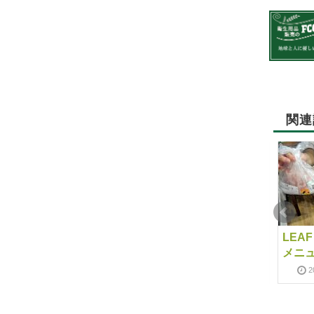
関連
大口お弁当デリバリー
美味しい食事でふっ飛
LEA
ばせ！
メニ
2020-12-07
2023-05-22
2