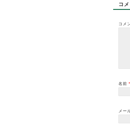
コメ
コメ
LEAFⅡ防災訓練
3周年のお祝いのお花
を頂きました✨
2020-03-30
2020-04-06
2022-01-17
名前
メー