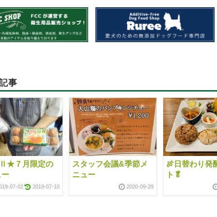
記事
FⅡ★７月限定の
スタッフ会議&季節メ
🍖日替わり発
ュー
ニュー
ト🥬
019-07-02
2019-07-10
2020-09-29