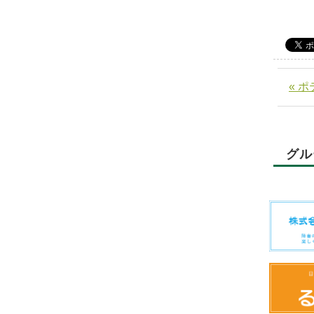
« 
グル