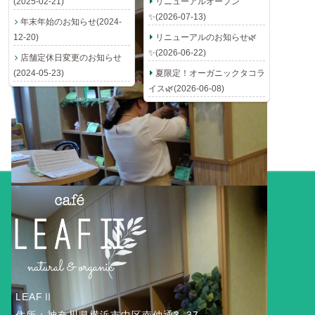
(2025-02-21)
リニューアルオープン
✨(2026-07-13)
年末年始のお知らせ(2024-
12-20)
リニューアルのお知らせ🌿
✨(2026-06-22)
店舗定休日変更のお知らせ
(2024-05-23)
夏限定！オーガニックタコラ
イス🌿(2026-06-08)
LEAFⅡ
住所：神奈川県横浜市中区南仲通3−37