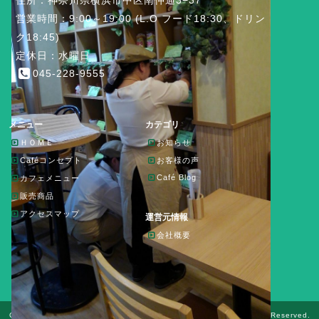
営業時間：9:00～19:00 (L.O フード18:30、ドリン
ク18:45)
定休日：水曜日
045-228-9555
メニュー
カテゴリ
ＨＯＭＥ
お知らせ
Caféコンセプト
お客様の声
Café Blog
カフェメニュー
販売商品
アクセスマップ
運営元情報
会社概要
Copyright© 2026 オーガニックカフェ Café Leaf＆LEAFⅡ All Rights Reserved.