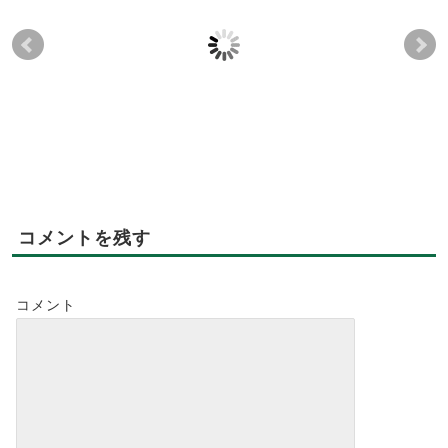
11月21日『未病を改善
🌿🌲『酉の市』🍀🌿
🍀
する試食会』体も心も
レー
2021-11-29
喜ぶオーガニックディ
ナー♪～みやじ豚ソーセ
ージのポトフ～
2018-11-22
コメントを残す
コメント