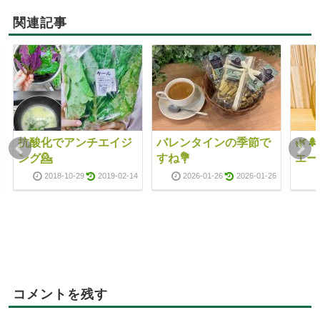
関連記事
抗酸化でアンチエイジ
バレンタインの季節で
🌿
ング💁
すね💐
エール
2018-10-29
2019-02-14
2026-01-26
2026-01-26
コメントを残す