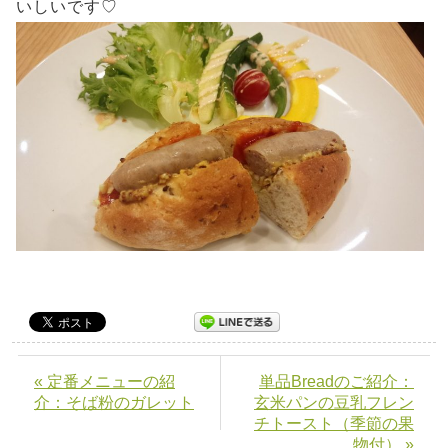
いしいです♡
« 定番メニューの紹
単品Breadのご紹介：
介：そば粉のガレット
玄米パンの豆乳フレン
チトースト（季節の果
物付） »