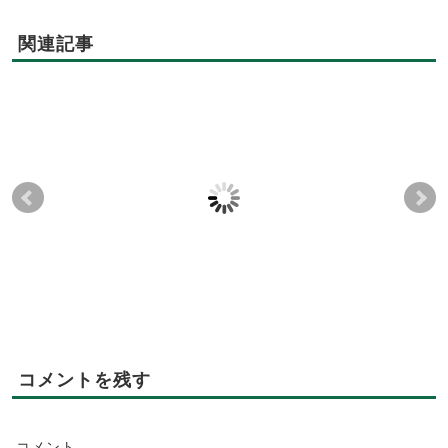
関連記事
今年も登場！パウリス
『神奈川県有機野菜生
秋
タのコーヒーチョコレ
産者セミナー』が開催
じ
ート〈冬期限定・店頭
されました
場
販売〉
2017-07-20
2019-02-14
2025-11-10
2025-11-10
コメントを残す
コメント