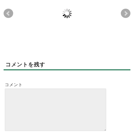
新年明けましておめで
🌿🍀4月季節メニュー
～
とうございます。
【レンコンと大山鶏の
ー
トマトシチュ ー🌿🍀
2018-01-01
2019-02-14
2021-04-12
コメントを残す
コメント