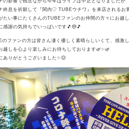
ナの影響で残念ながら今年はライブは中止となりましたが
ナ終息を祈願して『関内♡ TUBEウチワ』を来店されるお
がたい事にたくさんのTUBEファンのお仲間の方々にお越し
に感謝の気持ちでいっぱいです🎵😍🎵
BEのファンの方は皆さん凄く優しく素晴らしいくて、感激し
お越しを心より楽しみにお待ちしております🌿✨🌿
にありがとうございました✨😌