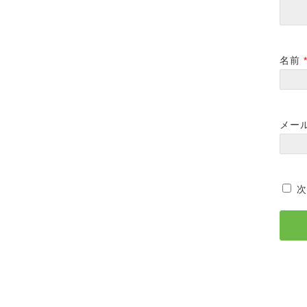
名前
メー
次