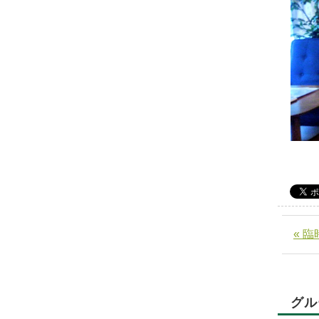
« 
グル