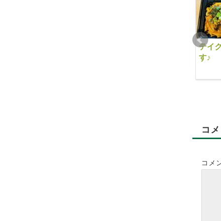
デリバリーのwoltを開
彩りの綺麗な赤大根
テイ
始いたします
す♪
2024-11-25
2021-09-14
2021-09-16
コメ
コメ
LEAFⅡシーザードレ
送別会
ッシング🥗
2020-10-27
2020-03-16