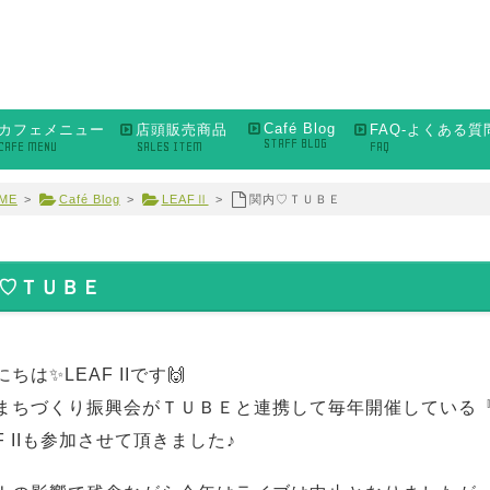
Café Blog
カフェメニュー
店頭販売商品
FAQ-よくある質
STAFF BLOG
CAFE MENU
SALES ITEM
FAQ
ME
>
Café Blog
>
LEAFⅡ
>
関内♡ＴＵＢＥ
♡ＴＵＢＥ
ちは✨LEAF IIです🙌
まちづくり振興会がＴＵＢＥと連携して毎年開催している
AF IIも参加させて頂きました♪