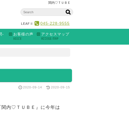
関内♡ＴＵＢＥ
045-228-9555
LEAFⅡ
問-
お客様の声
アクセスマップ
VOICE
ACCESS MAP
2020-09-14
2020-09-15
『関内♡ＴＵＢＥ』に今年は