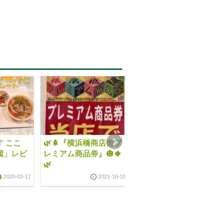
 ここ
🌿🌲『横浜橋商店街プ
🌿🌲新メニュー🍀🌿
園」レビ
レミアム商品券』🎃🍀
2022-04-18
2022-04-1
🌿
2020-03-11
2021-10-18