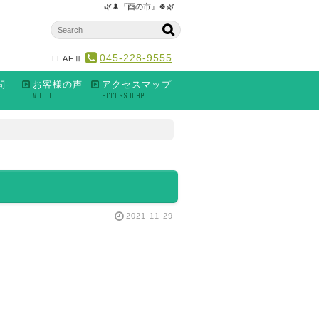
🌿🌲『酉の市』🍀🌿
045-228-9555
LEAFⅡ
問-
お客様の声
アクセスマップ
VOICE
ACCESS MAP
2021-11-29