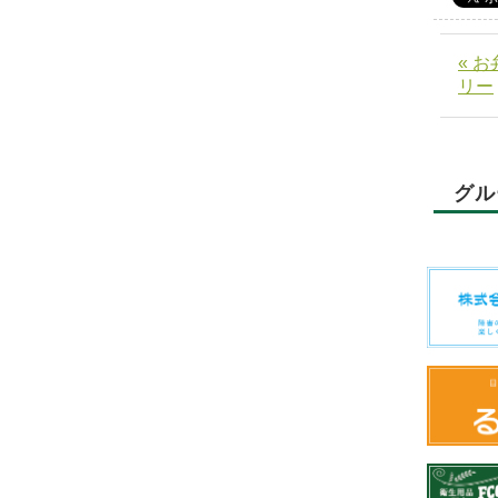
« 
リー
グル