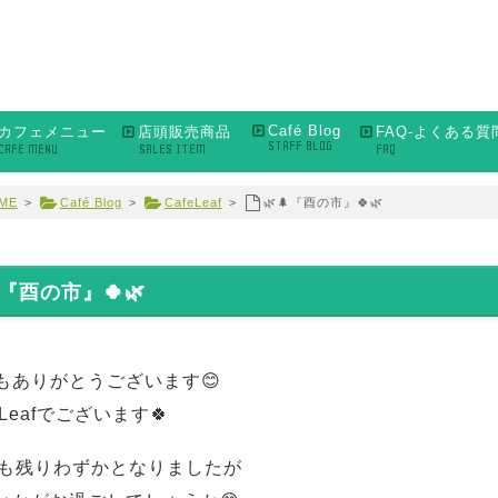
Café Blog
カフェメニュー
店頭販売商品
FAQ-よくある質
STAFF BLOG
CAFE MENU
SALES ITEM
FAQ
ME
>
Café Blog
>
CafeLeaf
>
🌿🌲『酉の市』🍀🌿
『酉の市』🍀🌿
もありがとうございます😊
éLeafでございます🍀
月も残りわずかとなりましたが