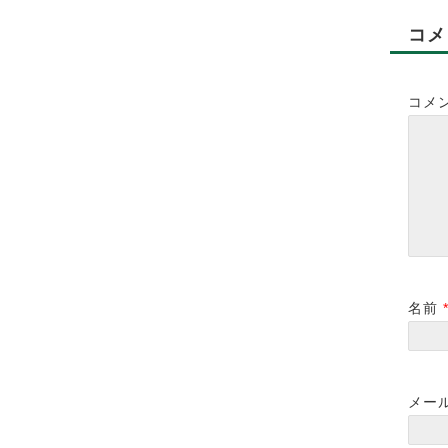
コメ
コメ
🌿🌲『横浜橋商店街プ
🌿🌲新メニュー🍀🌿
レミアム商品券』🎃🍀
2022-04-18
2022-04-19
🌿
2021-10-18
名前
メー