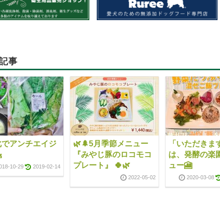
記事
化でアンチエイジ
🌿🌲5月季節メニュー
「いただきます

『みやじ豚のロコモコ
は、発酵の楽
プレート』 🍀🌿
ュー🎦
018-10-29
2019-02-14
2022-05-02
2020-03-08