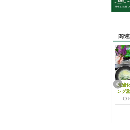
関連
8月8日(水)『未病を改
4月18日（火）の試食
抗酸
善する試食会』開催し
会では、ランチタイム
ング
ました！～みやじ豚の
にご好評頂いておりま
2
ゴーヤチャンプル～
す、「発酵プレート」
をご用意致しました。
2018-08-10
2019-02-14
2017-04-06
2019-02-14