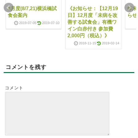
8月度(8/7,21)横浜橋試
《お知らせ：【12月19
年末
食会案内
日】12月度「未病を改
らせ
善する試食会」有機ワ
2019-07-05
2019-07-10
イン白赤付き 参加費
2,000円（税込）》
2018-11-15
2019-02-14
コメントを残す
コメント