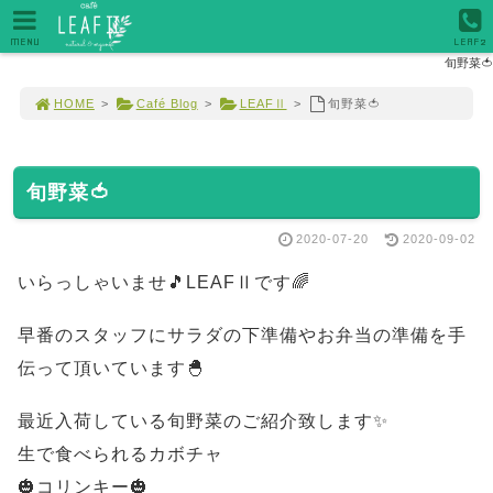
MENU
LEAF2
旬野菜🍅
HOME
>
Café Blog
>
LEAFⅡ
>
旬野菜🍅
旬野菜🍅
2020-07-20
2020-09-02
いらっしゃいませ🎵LEAFⅡです🌈
早番のスタッフにサラダの下準備やお弁当の準備を手
伝って頂いています🐣
最近入荷している旬野菜のご紹介致します✨
生で食べられるカボチャ
🎃コリンキー🎃