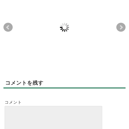
2024年も有難うござい
ワンチーム👍
疲
ました
で
2020-02-17
2020-02-18
2024-12-30
2024-12-30
コメントを残す
コメント