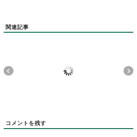
関連記事
【お知らせ：お洒落な
1月9日試食会を開催致
🌿
カフェでお集まり等は
しました！
いかがですか。】
2019-01-14
2019-02-14
2016-12-08
2019-02-14
コメントを残す