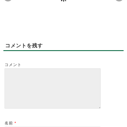
1月9日試食会を開催致
のげちかマルシェに出
2月
しました！
店しました！
2019-01-14
2019-02-14
2023-02-21
2023-03-14
コメントを残す
コメント
名前
*