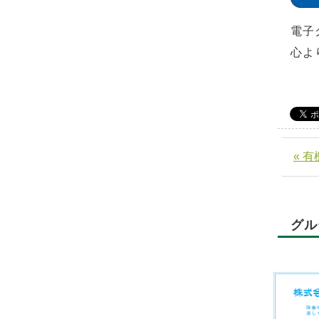
電子
心よ
« 
グル