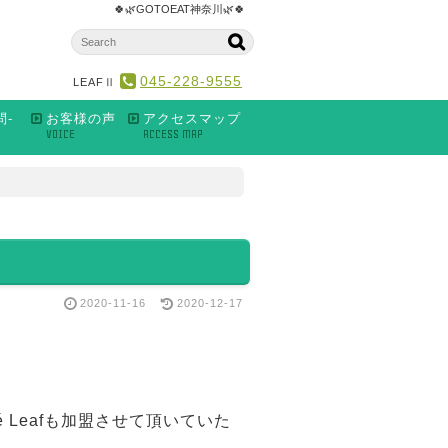
🍀🌿GOTOEAT神奈川🌿🍀
045-228-9555
LEAFⅡ
問-
お客様の声
アクセスマップ
VOICE
ACCESS MAP
2020-11-16
2020-12-17
 Leafも加盟させて頂いていた