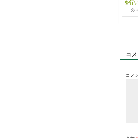
会では、ランチタイム
する試食会」のお知ら
を行
にご好評頂いておりま
せ》
2
す、「発酵プレート」
2016-10-14
2019-02-14
をご用意致しました。
2017-04-06
2019-02-14
コメ
コメ
貸切パーティープラン
CafeLeafカフェテラス
🍷
🍨
2018-12-17
2019-02-14
2019-05-27
2019-05-28