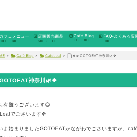
Café Blog
カフェメニュー
店頭販売商品
FAQ-よくある質
STAFF BLOG
CAFE MENU
SALES ITEM
FAQ
ME
>
Café Blog
>
CafeLeaf
>
🍀🌿GOTOEAT神奈川🌿🍀
GOTOEAT神奈川🌿🍀
も有難うございます😊
é Leafでごさいます🍀
いよ始まりましたGOTOEATかながわでごさいますが、café