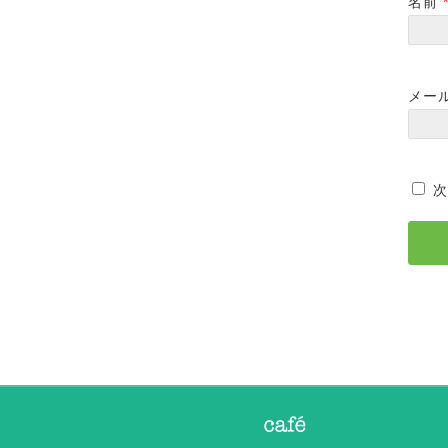
名前
メー
次