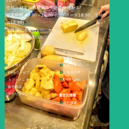
LEAFⅡ
住所：神奈川県横浜市中区南仲通3−37
営業時間：9:00～19:00 (L.O フード18:30、ドリン
ク18:45)
定休日：水曜日
045-228-9555
メニュー
カテゴリ
ＨＯＭＥ
お知らせ
Caféコンセプト
お客様の声
Café Blog
カフェメニュー
販売商品
アクセスマップ
運営元情報
会社概要