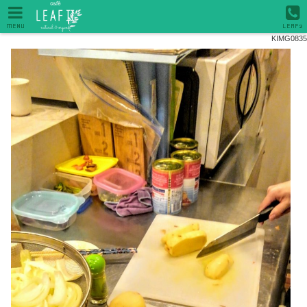
MENU
LEAF2
KIMG0835