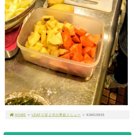
HOME
>
LEAFⅡ🐷２月の季節メニュー
>
KIMG0835