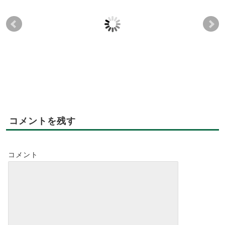
【お客様の声】4月18
🌿🌲CaféLeaf営業時間
暑い
日 4月度「未病を改善
変更🍀🌿
足
する試食会」～定番メ
あ
2022-04-04
ニュー：発酵プレート
た
～
2017-04-19
コメントを残す
コメント